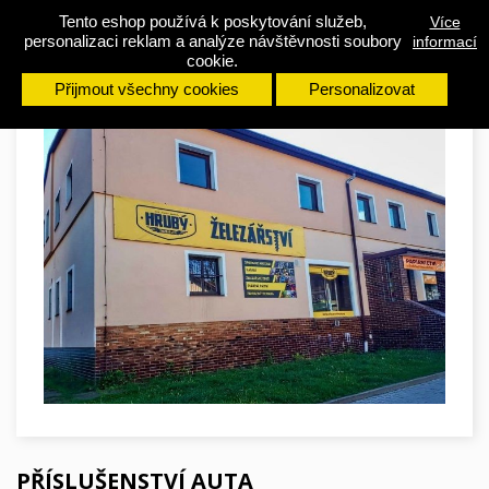
Tento eshop používá k poskytování služeb,
Více

personalizaci reklam a analýze návštěvnosti soubory
informací
0
cookie.
Přijmout všechny cookies
Personalizovat
PŘÍSLUŠENSTVÍ AUTA