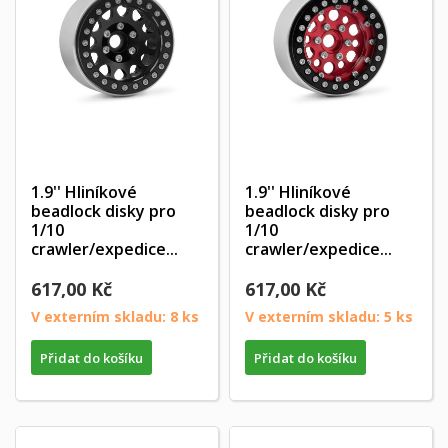
Zrušit
Přihlásit se
Zrušit
Vytvořit seznam přání
1.9'' Hliníkové
1.9'' Hliníkové
beadlock disky pro
beadlock disky pro
1/10
1/10
crawler/expedice...
crawler/expedice...
617,00 Kč
617,00 Kč
V externím skladu: 8 ks
V externím skladu: 5 ks
Přidat do košíku
Přidat do košíku