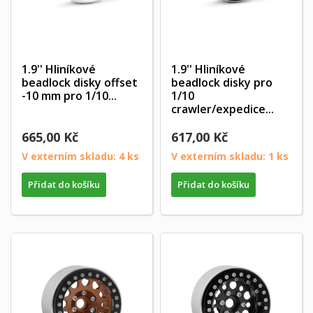
1.9'' Hliníkové
1.9'' Hliníkové
beadlock disky offset
beadlock disky pro
-10 mm pro 1/10...
1/10
crawler/expedice...
665,00 Kč
617,00 Kč
V externím skladu: 4 ks
V externím skladu: 1 ks
Přidat do košíku
Přidat do košíku