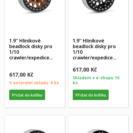
1.9'' Hliníkové
1.9'' Hliníkové
beadlock disky pro
beadlock disky pro
1/10
1/10
crawler/expedice...
crawler/expedice...
617,00 Kč
617,00 Kč
Skladem v e-shopu 10
V externím skladu: 8 ks
ks
×
×
Vytvořit seznam přání
×
Přihlásit se
((modalTitle))
Přidat do košíku
Přidat do košíku
×
Název seznamu přání
Musíte být přihlášen, abyste si mohli výrobky uložit do
Přidat na seznam přání
((confirmMessage))
svého seznamu přání.
Vytvořit nový seznam
add_circle_outline
((cancelText))
((modalDeleteText))