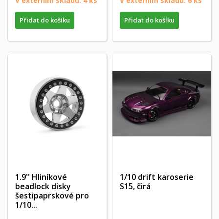
V externím skladu: 4 ks
V externím skladu: 6 ks
Přidat do košíku
Přidat do košíku
1.9'' Hliníkové
1/10 drift karoserie
beadlock disky
S15, čirá
šestipaprskové pro
1/10...