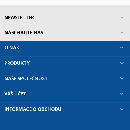
NEWSLETTER

NÁSLEDUJTE NÁS

O NÁS

PRODUKTY

NAŠE SPOLEČNOST

VÁŠ ÚČET

INFORMACE O OBCHODU
