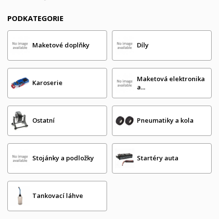
PODKATEGORIE
Maketové doplňky
Díly
Maketová elektronika
Karoserie
a...
Ostatní
Pneumatiky a kola
Stojánky a podložky
Startéry auta
Tankovací láhve