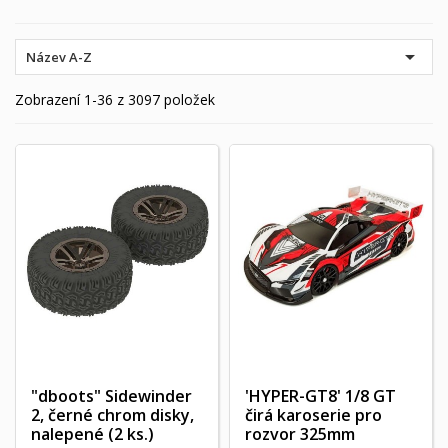

Název A-Z
Zobrazení 1-36 z 3097 položek
"dboots" Sidewinder
'HYPER-GT8' 1/8 GT
2, černé chrom disky,
čirá karoserie pro
nalepené (2 ks.)
rozvor 325mm