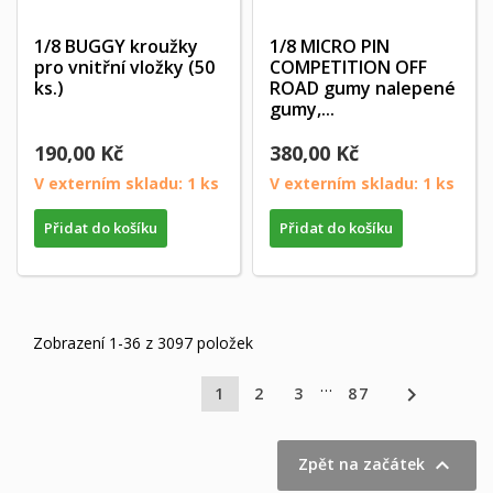
1/8 BUGGY kroužky
1/8 MICRO PIN
pro vnitřní vložky (50
COMPETITION OFF
ks.)
ROAD gumy nalepené
gumy,...
190,00 Kč
380,00 Kč
V externím skladu: 1 ks
V externím skladu: 1 ks
Přidat do košíku
Přidat do košíku
Zobrazení 1-36 z 3097 položek
…

1
2
3
87

Zpět na začátek